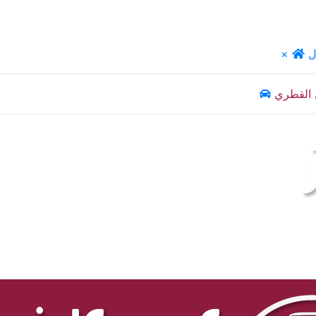
ل
×
 القطري