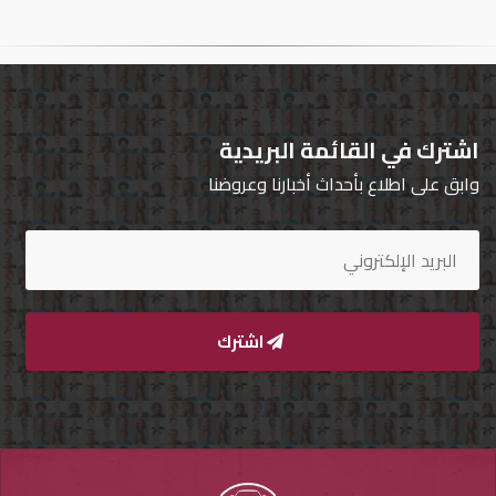
تسجيل
الدخول
English
اشترك في القائمة البريدية
وابق على اطلاع بأحداث أخبارنا وعروضنا
مستثمري
السيارات
المعارض
اشترك
الماركات
مطلوب