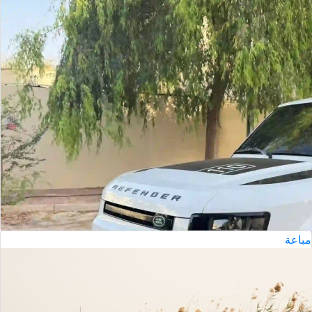
2020
لاند روفر دفندر 110
الدوحة
مستعملة
أتوماتيك
السعر إبتداء من
ريال
189,000
مباعة