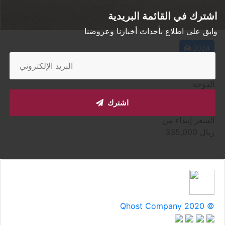
اشترك في القائمة البريدية
وابق على اطلاع بأحداث أخبارنا وعروضنا
2024
لاند روفر دفندر 110
الدوحة
مستعملة
اشترك
أتوماتيك
السعر إبتداء من
ريال
335,000
Qhost Company 2020 ©