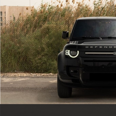
2023
لاند روفر دفندر 110
الدوحة
مستعملة
أتوماتيك
السعر إبتداء من
عرض المزيد
ريال
227,000