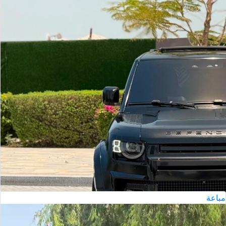
2024
لاند روفر دفندر 110
الدوحة
مستعملة
أتوماتيك
السعر إبتداء من
ريال
339,000
مباعة