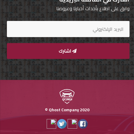
وابق على اطلاع بأحداث أخبارنا وعروضنا
تسجيل
الدخول
English
اشترك
مستثمري
السيارات
المعارض
الماركات
Qhost Company 2020 ©
مطلوب