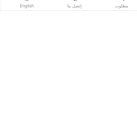
مطلوب
إتصل بنا
English
اشترك
Qhost Company 2020 ©