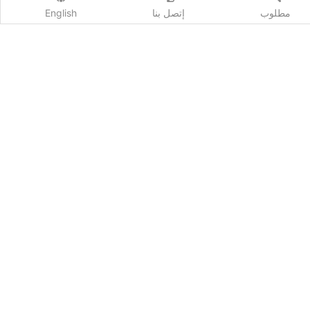
مطلوب
إتصل بنا
English
اشترك
Qhost Company 2020 ©