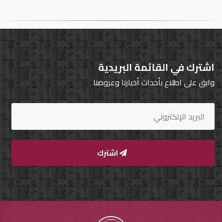
تسجيل
الدخول
English
اشترك في القائمة البريدية
وابق على اطلاع بأحداث أخبارنا وعروضنا
مستثمري
السيارات
المعارض
اشترك
الماركات
مطلوب