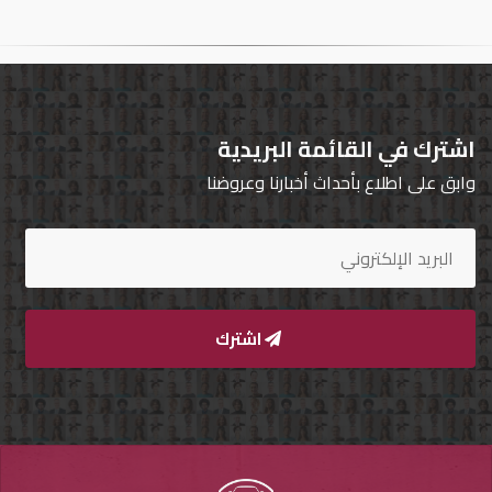
تسجيل
الدخول
English
اشترك في القائمة البريدية
وابق على اطلاع بأحداث أخبارنا وعروضنا
مستثمري
السيارات
المعارض
اشترك
الماركات
مطلوب