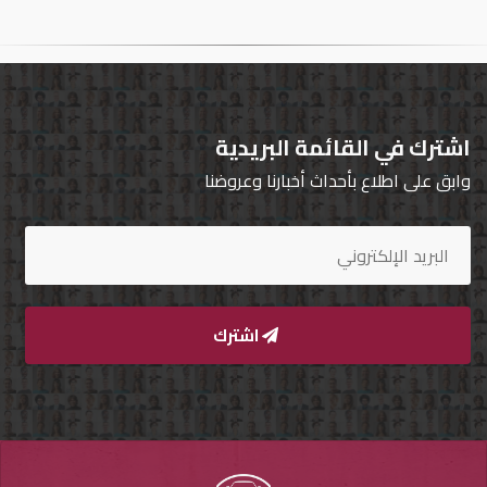
تسجيل
الدخول
English
اشترك في القائمة البريدية
وابق على اطلاع بأحداث أخبارنا وعروضنا
مستثمري
السيارات
المعارض
اشترك
الماركات
مطلوب