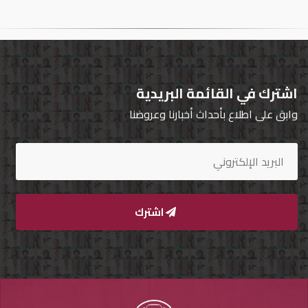
تسجيل
الدخول
English
اشترك في القائمة البريدية
وابق على اطلاع بأحداث أخبارنا وعروضنا
مستثمري
السيارات
المعارض
اشترك
الماركات
مطلوب