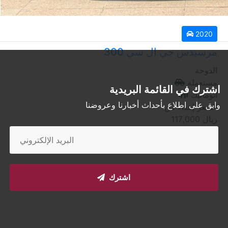
2020
مرسيدس جي ال سي 300
الدوحة
مستعملة
اشترك في القائمة البريدية
أتوماتيك
وابق على اطلاع بأحداث أخبارنا وعروضنا
السعر إبتداء من
ريال
117,000
اشترك