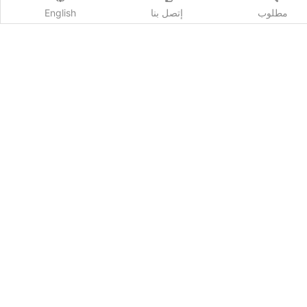
مطلوب
إتصل بنا
English
اشترك
Qhost Company 2020 ©