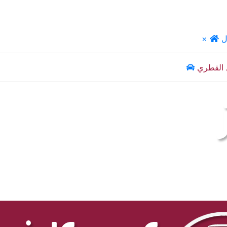
ل
×
 القطري