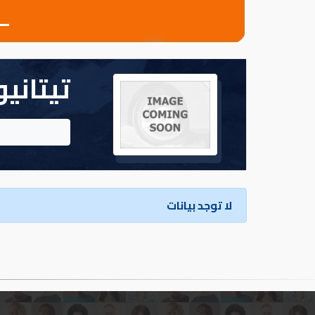
تسجيل
الدخول
تيتاني
English
مستثمري
السيارات
لا توجد بيانات
المعارض
الماركات
مطلوب