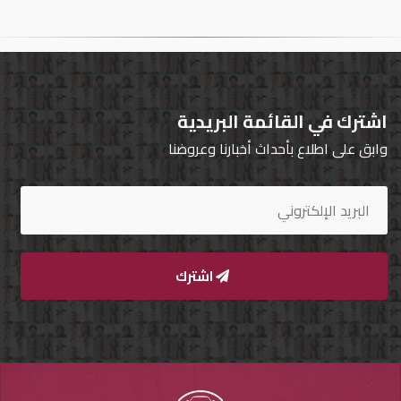
تسجيل
الدخول
English
اشترك في القائمة البريدية
وابق على اطلاع بأحداث أخبارنا وعروضنا
مستثمري
السيارات
المعارض
اشترك
الماركات
مطلوب