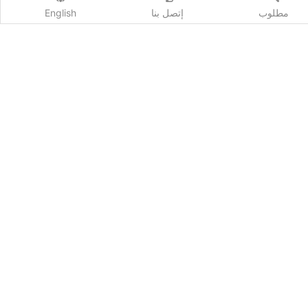
مطلوب
إتصل بنا
English
اشترك
Qhost Company 2020 ©