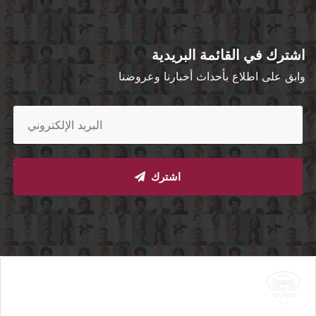
اشترك في القائمة البريدية
وابق على اطلاع بأحداث أخبارنا وعروضنا
2018
مرسيدس سي 63 اي ام جي
الدوحة
مستعملة
اشترك
أتوماتيك
السعر إبتداء من
ريال
120,000