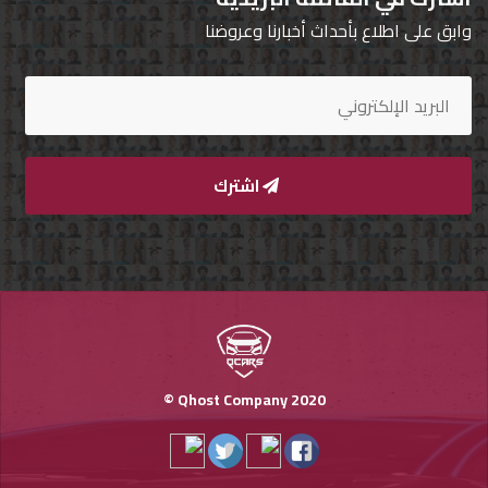
وابق على اطلاع بأحداث أخبارنا وعروضنا
تسجيل
الدخول
English
اشترك
مستثمري
السيارات
المعارض
الماركات
Qhost Company 2020 ©
مطلوب