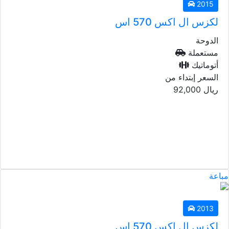
2015
لكزس ال اكس 570 اس
الدوحة
مستعملة
أتوماتيك
السعر إبتداء من
ريال
92,000
مباعة
2013
لكزس ال اكس 570 اس