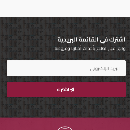
تسجيل
الدخول
English
اشترك في القائمة البريدية
وابق على اطلاع بأحداث أخبارنا وعروضنا
مستثمري
السيارات
المعارض
اشترك
الماركات
مطلوب