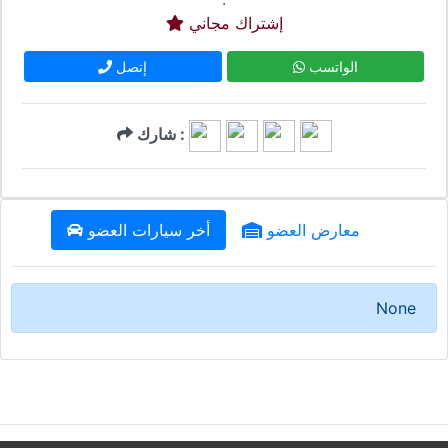
إشتراك مجاني
الواتسب
إتصل
شارك :
معارض العضو
أخر سيارات العضو
None