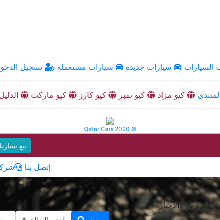
السيارات
سيارات جديدة
سيارات مستعملة
تسجيل الدخو
منتدى
كيو مزاد
كيو نمبر
كيو كارز
كيو ماركت
الدليل
Qatar Cars 2020 ©
بيع سيارت
إتصل بنا
شركا
 العروض والأخبار