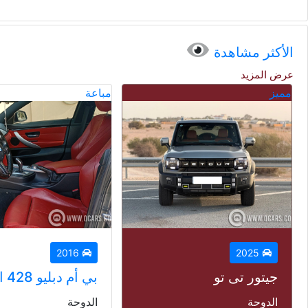
الأكثر مشاهدة
عرض المزيد
مباعة
مباعة
2014
2016
بي أم دبليو 428 اي
لاند روفر رنج روف
الدوحة
الدوحة