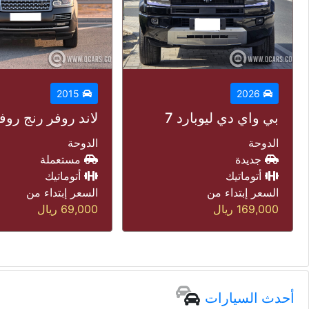
2015
2019
لاند روفر رنج روفر فوغ
تويوتا جي اكس ار
الدوحة
مستعملة
الدوحة
أتوماتيك
مستعملة
السعر إبتداء من
أتوماتيك
69,000
ريال
السعر إبتداء من
135,000
ريال
أحدث السيارات