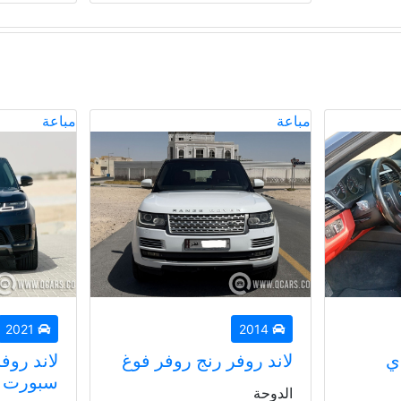
مباعة
مباعة
2021
2022
ر فوغ
لاند روفر رينج روڤر
أودي كيو 
سبورت
الدوحة