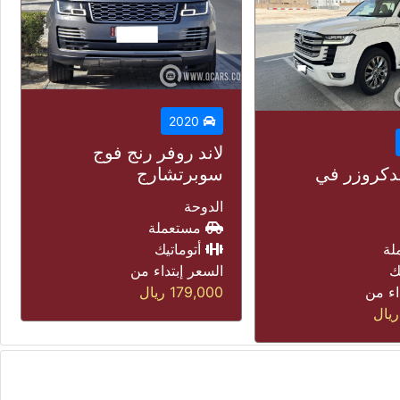
2026
ر رنج فوج
جيتور تى تو
رج
الدوحة
مستعملة
لة
أتوماتيك
ك
السعر إبتداء من
اء من
118,000
ريال
يال