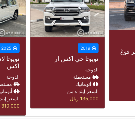
2020
2025
لاند روف
سوبرتشا
تويوتا لاندكروزر في
اكس
الدوحة
مستعم
الدوحة
أتوماتي
مستعملة
السعر إبتد
أتوماتيك
179,000
ر
السعر إبتداء من
310,000
ريال