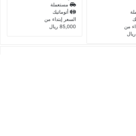
الدوحة
لة
مستعملة
ك
أتوماتيك
اء من
السعر إبتداء من
يال
135,000
ريال
مميز
مباعة