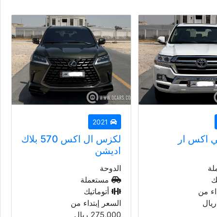
2018
نيسان باترول اس اي
الدوحة
مستعملة
أتوماتيك
السعر إبتداء من
60,000
ريال
لكزس ال اكس 570 بلاك
لة
ك
اء من
ريال