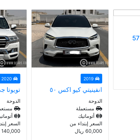
2021
2020
تويوتا جي اكس ار
اديشن
الدوحة
الدوحة
مستعملة
مستعم
أتوماتيك
أتوماتي
السعر إبتداء من
السعر إبتد
140,000
ريال
275,000