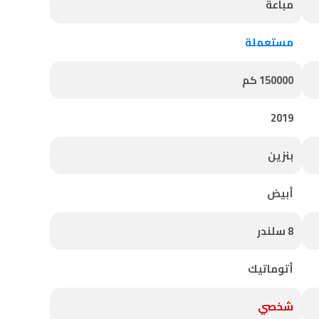
مباعة
مستعملة
150000 كم
2019
بنزين
أبيض
8 سلندر
أتوماتيك
شخصي