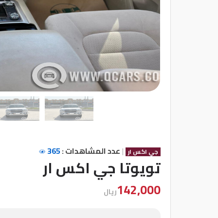
شركات
مميزة
إتصل
بنا
المنتدى
كيو
مزاد
|
عدد المشاهدات :
365
جي اكس ار
كيو
تويوتا جي اكس ار
نمبر
142,000
ريال
كيو
كارز