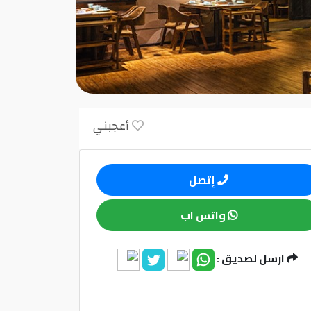
أعجبني
إتصل
واتس اب
ارسل لصديق :