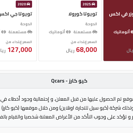
2020
2025
وزر في اكس
تويوتا كورولا
تويوتا جي اكس 
الدوحة
الدوحة
أتوماتيك
مستعملة
أتوماتيك
مستعملة
أ
السعر إبتداء من
السعر إبتداء من
127,000
68,000
ال
ريال
ريا
كيو كارز - Qcars
وقع تم الحصول عليها من قبل المعلن. و إحتمالية وجود أخطاء في 
ولذلك شركة (كيو سيل للتجارة اونلاين) ومن خلال موقعها (كيو كارز)
 و تؤكد على وجوب التأكد من الأغراض المعلنة شخصيا والقيام بال