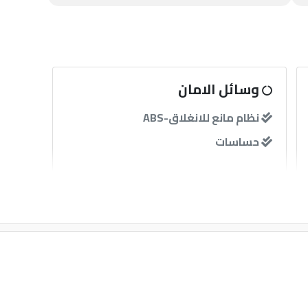
وسائل الامان
نظام مانع للانغلاق-ABS
حساسات
آخرى
مثبت سرعة
قفل مركزى للابواب