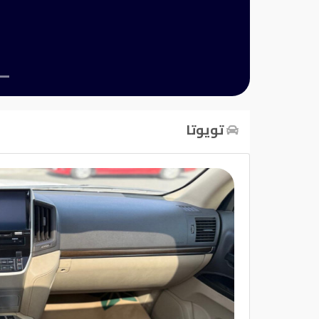
تسجيل
الدخول
English
تويوتا
مستثمري
السيارات
المعارض
الماركات
مطلوب