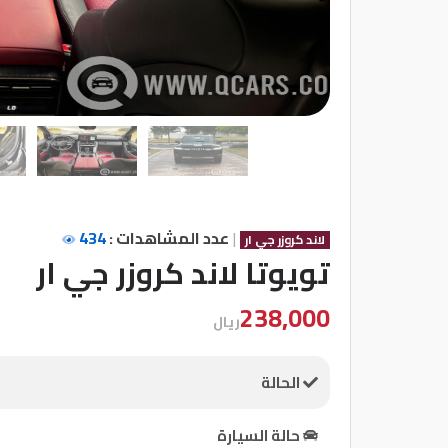
شركات
مميزة
إتصل
بنا
المنتدى
|
عدد المشاهدات :
434
لاند كروزر جي ار
كيو
تويوتا لاند كروزر جي ار
مزاد
238,000
ريال
كيو
نمبر
الحالة
كيو
حالة السيارة
كارز