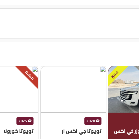
مميز
مباعة
2025
2020
وزر في اكس
تويوتا جي اكس ار
تويوتا كورولا