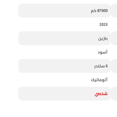
87000 كم
2023
بنزين
أسود
6 سلندر
أتوماتيك
شخصي