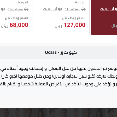
الدوحة
الدوحة
أتوماتيك
مستعملة
أتوماتيك
مستعملة
أ
السعر إبتداء من
السعر إبتداء من
68,000
127,000
ال
ريال
ريال
كيو كارز - Qcars
وقع تم الحصول عليها من قبل المعلن. و إحتمالية وجود أخطاء في 
ولذلك شركة (كيو سيل للتجارة اونلاين) ومن خلال موقعها (كيو كارز)
 و تؤكد على وجوب التأكد من الأغراض المعلنة شخصيا والقيام بال