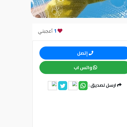
1
أعجبني
إتصل
واتس اب
ارسل لصديق :