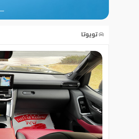
تسجيل
الدخول
تويوتا
English
مستثمري
السيارات
المعارض
الماركات
مطلوب