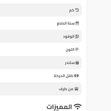
كم
كيو
ماركت
سنة الصنع
الدليل
الوقود
القطري
اللون
سلندر
Qatar
ناقل الحركة
Cars
2020
©
من طرف
المميزات