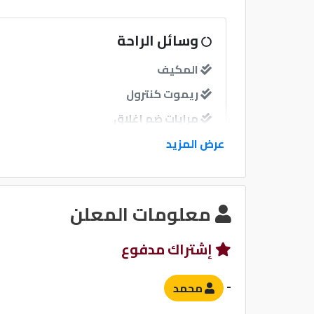
وسائل الراحة
المكيف
ريموت كنترول
مرايات ضم إغلاق
عرض المزيد
نوافذ
نوافذ كهربائية امامية
معلومات المعلن
نوافذ كهربائية خلفية
إشتراك مدفوع
نظام الصوت
-
محمد
مبدل أقراص