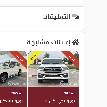
مدخل USB
التعليقات
إعلانات مشابهة
مميز
مباعة
مباعة
2025
2019
تويوتا جي اكس ار
تويوتا لاندكر