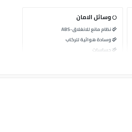
وسائل الامان
نظام مانع للانغلاق-ABS
وسادة هوائية للركاب
حساسات
آخرى
إنذار
مثبت سرعة
قفل مركزى للابواب