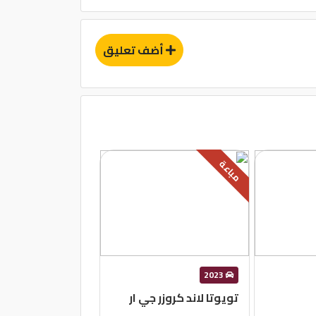
أضف تعليق
مباعة
2023
تويوتا لاند كروزر جي ار