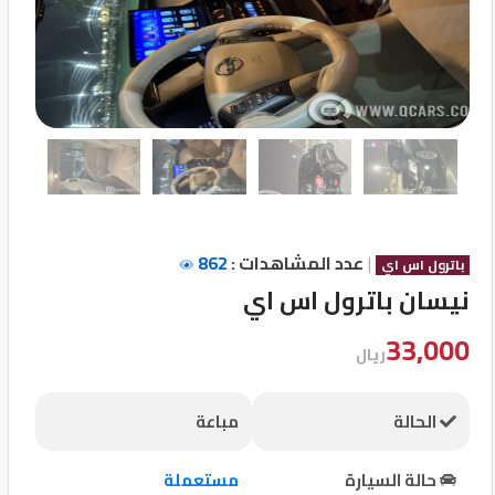
تسجيل
الدخول
English
مستثمري
السيارات
|
عدد المشاهدات :
862
باترول اس اي
نيسان باترول اس اي
المعارض
33,000
ريال
الماركات
الحالة
مباعة
مطلوب
حالة السيارة
مستعملة