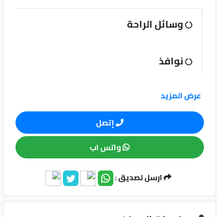
كيو
وسائل الراحة
ماركت
نوافذ
الدليل
القطري
عرض المزيد
نظام الصوت
إتصل
وسائل الامان
واتس اب
آخرى
ارسل لصديق :
Qatar
Cars
2020
©