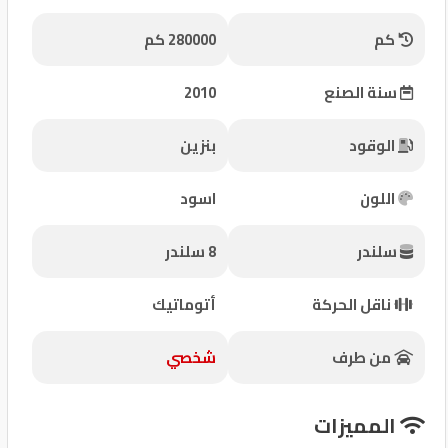
شركات
كم
280000 كم
مميزة
سنة الصنع
2010
إتصل
بنا
الوقود
بنزين
المنتدى
اللون
اسود
كيو
سلندر
8 سلندر
مزاد
ناقل الحركة
أتوماتيك
كيو
نمبر
من طرف
شخصي
كيو
المميزات
كارز