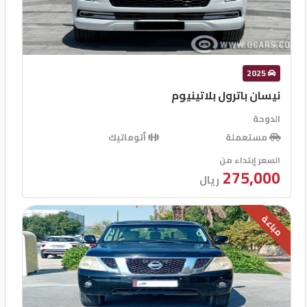
2025
نيسان باترول بلاتينيوم
الدوحة
مستعملة
أتوماتيك
السعر إبتداء من
275,000
ريال
مباعة