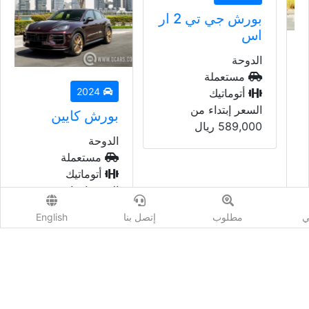
بورش جي تي 2 ار
اس
الدوحة
مستعملة
2024
أتوماتيك
السعر إبتداء من
بورش كايين
589,000
ريال
الدوحة
مستعملة
أتوماتيك
السعر إبتداء من
685,000
ريال
ي
مطلوب
إتصل بنا
English
نيسان
عرض المزيد