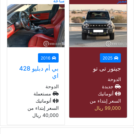
مباعة
مباعة
مب
2014
2016
بي أم دبليو 428
لاند روفر رنج
اي
روفر فوغ
الدوحة
الدوحة
مستعملة
مستعملة
أتوماتيك
أتوماتيك
السعر إبتداء من
السعر إبتداء من
40,000
ريال
45,000
ريال