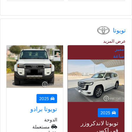
تويوتا
عرض المزيد
مميز
مباعة
2025
تويوتا برادو
2025
الدوحة
تويوتا لاندكروزر
مستعملة
في اكس