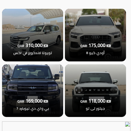
تسجيل
الدخول
English
310,000
175,000
QAR
QAR
مستثمري
أودي كيو 8
تويوتا لاندكروزر في اكس
السيارات
المعارض
169,000
118,000
QAR
QAR
الماركات
جيتور تى تو
بي واي دي ليوبارد 7
مطلوب