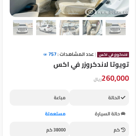
تسجيل
الدخول
English
|
عدد المشاهدات :
757
مستثمري
لاندكروزر في اكس
السيارات
تويوتا لاندكروزر في اكس
260,000
ريال
المعارض
الحالة
مباعة
الماركات
حالة السيارة
مستعملة
مطلوب
كم
38000 كم