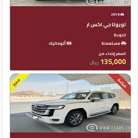
2019
تويوتا جي اكس ار
الدوحة
مستعملة
أتوماتيك
السعر إبتداء من
135,000
ريال
مميز
مباعة