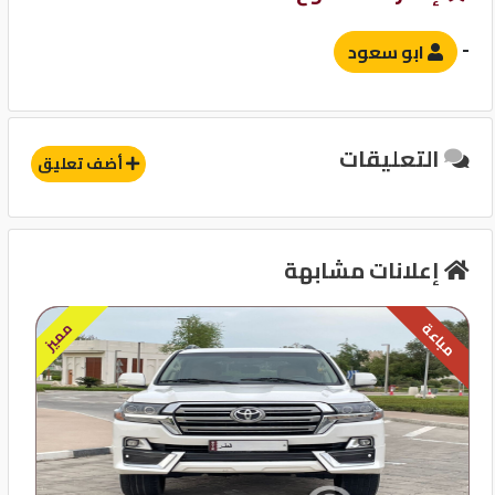
-
ابو سعود
وسائل الامان
نظام مانع للانغلاق-ABS
التعليقات
وسادة هوائية للركاب
أضف تعليق
نظام توزيع قوة الفرامل EBD
حساسات
إعلانات مشابهة
آخرى
مميز
مباعة
إنذار
GPS
مثبت سرعة
قفل مركزى للابواب