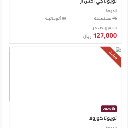
تويوتا جي اكس ار
الدوحة
مستعملة
أتوماتيك
السعر إبتداء من
127,000
ريال
مباعة
2025
تويوتا كورولا
الدوحة