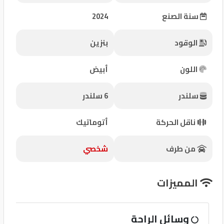
شركات
سنة الصنع
2024
مميزة
الوقود
بنزين
إتصل
بنا
اللون
أبيض
المنتدى
سلندر
6 سلندر
كيو
ناقل الحركة
أتوماتيك
مزاد
من طرف
شخصي
كيو
نمبر
المميزات
كيو
وسائل الراحة
كارز