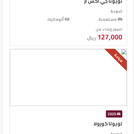
تويوتا جي اكس ار
الدوحة
مستعملة
أتوماتيك
السعر إبتداء من
127,000
ريال
مباعة
2025
تويوتا كورولا
الدوحة