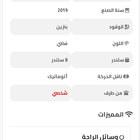
شركات
سنة الصنع
2019
مميزة
الوقود
بنزين
إتصل
بنا
اللون
فضي
المنتدى
سلندر
8 سلندر
كيو
ناقل الحركة
أتوماتيك
مزاد
من طرف
شخصي
كيو
نمبر
المميزات
كيو
وسائل الراحة
كارز