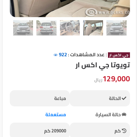
تسجيل
الدخول
English
|
عدد المشاهدات :
922
مستثمري
جي اكس ار
السيارات
تويوتا جي اكس ار
129,000
ريال
المعارض
الحالة
مباعة
الماركات
حالة السيارة
مستعملة
مطلوب
كم
209000 كم