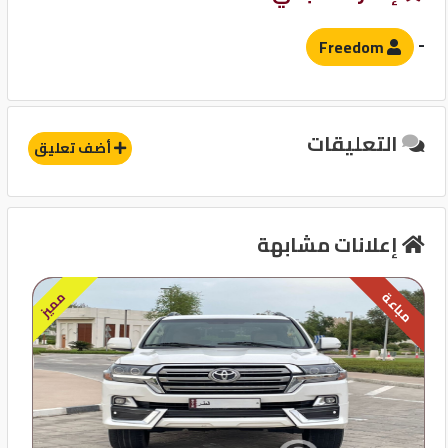
حساسات
-
Freedom
آخرى
التعليقات
قفل مركزى للابواب
أضف تعليق
إعلانات مشابهة
مميز
مباعة