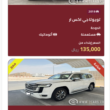
2019
تويوتا جي اكس ار
الدوحة
مستعملة
أتوماتيك
السعر إبتداء من
135,000
ريال
مميز
مباعة