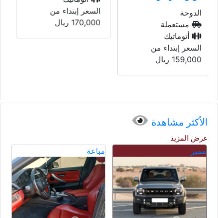
اي
السعر إبتداء من
170,000
ريال
الدوحة
مستعملة
أتوماتيك
السعر إبتداء من
235,000
ريال
الأكثر مشاهدة
عرض المزيد
مباعة
مباعة
مب