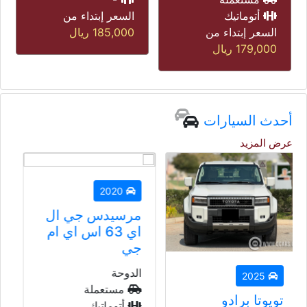
أتوماتيك
السعر إبتداء من
السعر إبتداء من
185,000
ريال
135,000
ريال
أحدث السيارات
عرض المزيد
2020
مرسيدس جي ال
اي 63 اس اي ام
جي
الدوحة
2023
مستعملة
بي أم دبليو 428
أتوماتيك