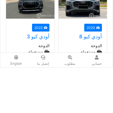
2022
2020
أودي كيو 8
أودي كيو 3
الدوحة
الدوحة
مستعملة
مستعملة
أتوماتيك
أتوماتيك
حسابي
مطلوب
إتصل بنا
English
السعر إبتداء من
السعر إبتداء من
149,000
ريال
93,000
ريال
تويوتا
عرض المزيد