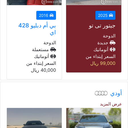
2014
2016
بي أم دبليو 428
لاند روفر رنج
اي
روفر فوغ
الدوحة
الدوحة
مستعملة
مستعملة
أتوماتيك
أتوماتيك
السعر إبتداء من
السعر إبتداء من
40,000
ريال
45,000
ريال
أودي
عرض المزيد