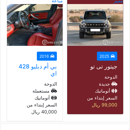
مباعة
مباعة
مب
2014
2016
بي أم دبليو 428
لاند روفر رنج
اي
روفر فوغ
الدوحة
الدوحة
مستعملة
مستعملة
أتوماتيك
أتوماتيك
السعر إبتداء من
السعر إبتداء من
40,000
ريال
45,000
ريال