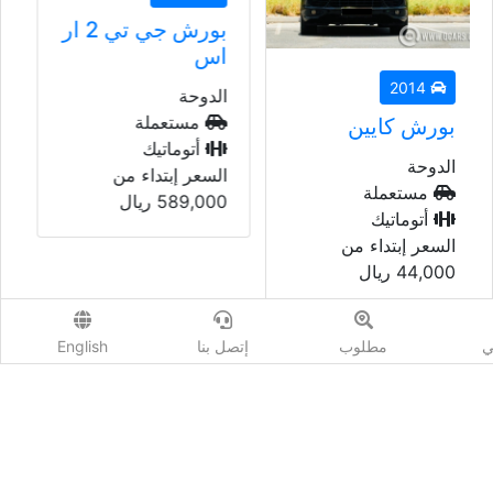
بورش جي تي 2 ار
اس
الدوحة
مستعملة
2024
أتوماتيك
السعر إبتداء من
بورش كايين
589,000
ريال
الدوحة
مستعملة
أتوماتيك
السعر إبتداء من
685,000
ريال
ي
مطلوب
إتصل بنا
English
نيسان
عرض المزيد