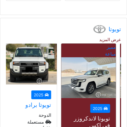
تويوتا
عرض المزيد
مميز
مباعة
2025
تويوتا برادو
2025
الدوحة
تويوتا لاندكروزر
مستعملة
في اكس