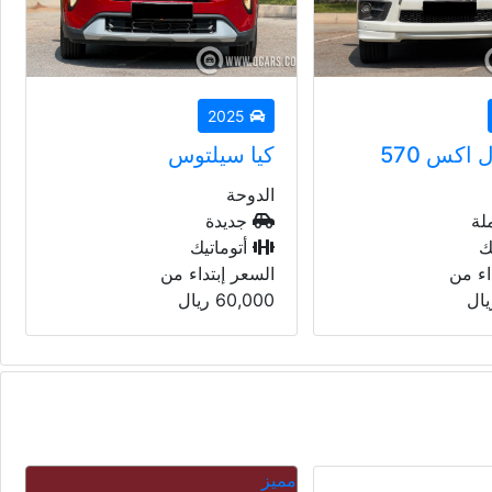
2013
توس
تويوتا جي اكس ار
الدوحة
مستعملة
ك
أتوماتيك
اء من
السعر إبتداء من
يال
69,000
ريال
مباعة
مم