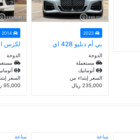
2025
2014
لكزس ال اكس 570
كيا سيل
الدوحة
الدوحة
مستعملة
جديدة
أتوماتيك
أتوماتي
السعر إبتداء من
السعر إبتد
95,000
ريال
60,000
ر
مباعة
مميز