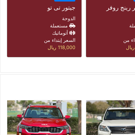
 تو
بي واي دي ليوبارد 7
الدوحة
لة
جديدة
ك
أتوماتيك
اء من
السعر إبتداء من
يال
169,000
ريال