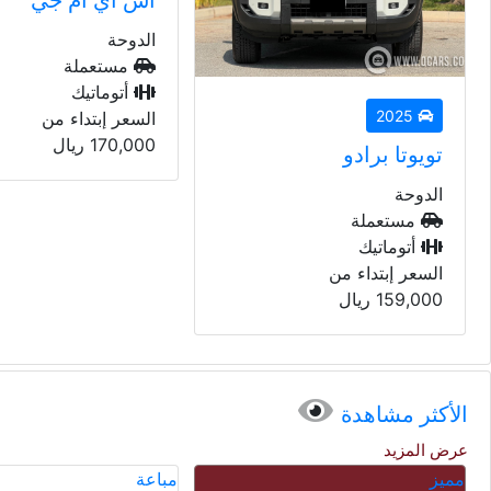
اس اي ام جي
الدوحة
مستعملة
أتوماتيك
2023
السعر إبتداء من
170,000
ريال
بي أم دبليو 428 اي
الدوحة
مستعملة
أتوماتيك
السعر إبتداء من
235,000
ريال
الأكثر مشاهدة
عرض المزيد
مباعة
مباعة