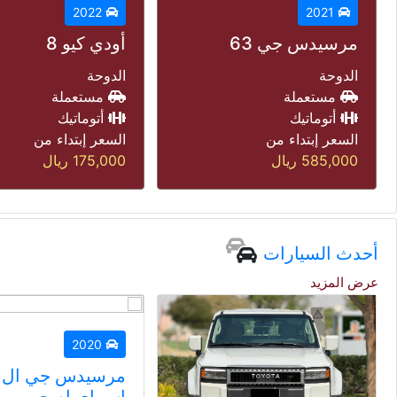
2022
جيتور تى تو
أودي كيو 8
الدوحة
الدوحة
جديدة
مستعملة
أتوماتيك
أتوماتيك
السعر إبتداء من
السعر إبتداء من
99,000
ريال
175,000
ريال
أحدث السيارات
عرض المزيد
2020
مرسيدس جي ال اي 63