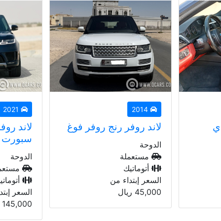
مباعة
2021
2019
ر فوغ
لاند روفر رينج روڤر
سبورت
تويوتا ج
الدوحة
الدوحة
مستعملة
مستعم
أتوماتيك
أتوماتي
السعر إبتداء من
السعر إبتد
145,000
ريال
135,000