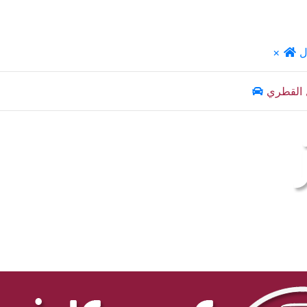
ل
×
 القطري