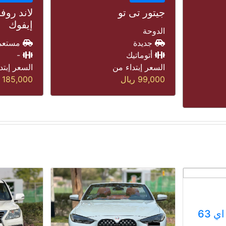
جيتور تى
لاند روفر رينج روفر
إيفوك
الدوحة
مستعم
مستعملة
أتوماتي
-
السعر إبتد
السعر إبتداء من
118,000
ر
185,000
ريال