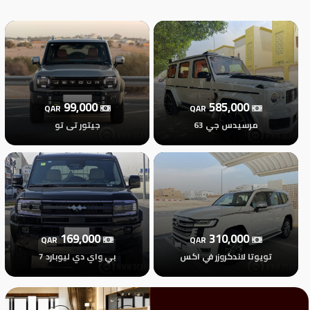
تسجيل
الدخول
English
99,000
585,000
QAR
QAR
مستثمري
مرسيدس جي 63
جيتور تى تو
السيارات
المعارض
169,000
310,000
QAR
QAR
الماركات
تويوتا لاندكروزر في اكس
بي واي دي ليوبارد 7
مطلوب