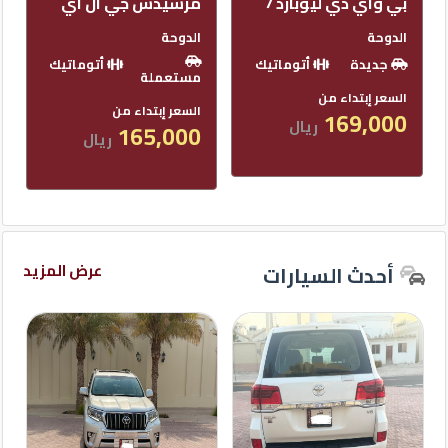
مرسيدس جي ال آي
تويوتا لاندكروزر في
اكس
الدوحة
كيو
الدوحة
أتوماتيك
ماركت
مستعملة
أتوماتيك
مستعملة
السعر إبتداء من
الدليل
165,000
السعر إبتداء من
ريال
القطري
310,000
ريال
عرض المزيد
أحدث السيارات
Qatar
Cars
2020
©