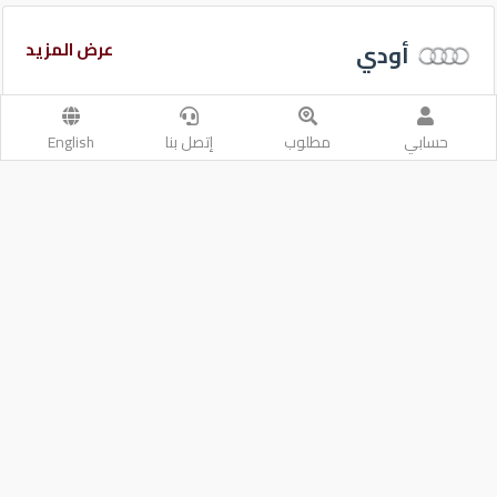
عرض المزيد
أودي
حسابي
مطلوب
إتصل بنا
English
2022
2020
أودي كيو 8
أودي كيو 3
الدوحة
الدوحة
أتوماتيك
أتوماتيك
مستعملة
مستعملة