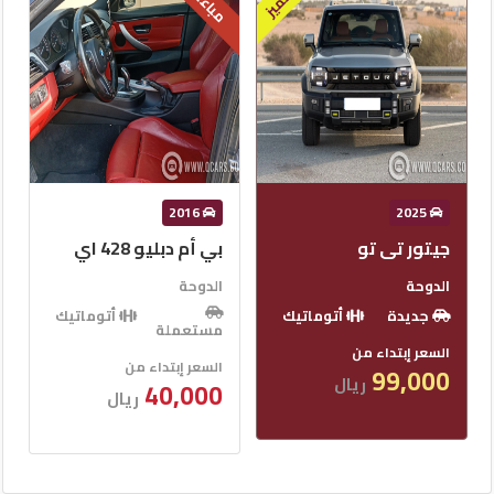
مميز
مباعة
مباعة
م
2019
2016
بي أم دبليو 428 اي
تويوتا جي اكس ار
الدوحة
الدوحة
أتوماتيك
أتوماتيك
مستعملة
مستعملة
السعر إبتداء من
السعر إبتداء من
135,000
40,000
ريال
ريال